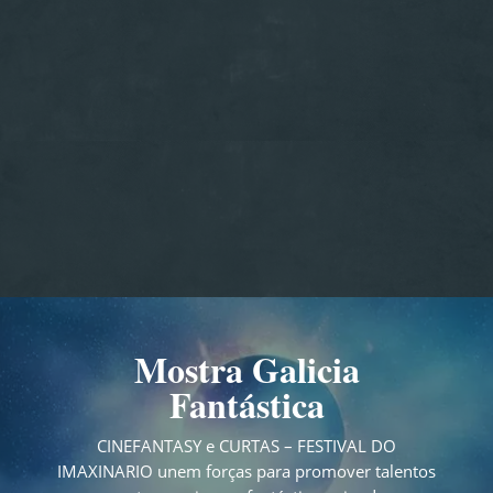
Mostra Galicia
Fantástica
CINEFANTASY e CURTAS – FESTIVAL DO
IMAXINARIO
unem forças para promover talentos