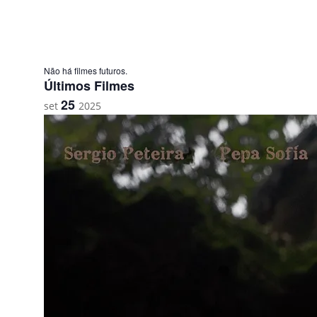
Calendárior
Não há filmes futuros.
Últimos Filmes
de
25
Filmes
set
2025