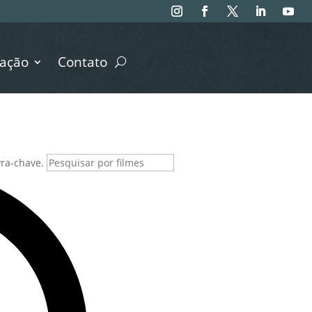
ação
Contato
vra-chave.