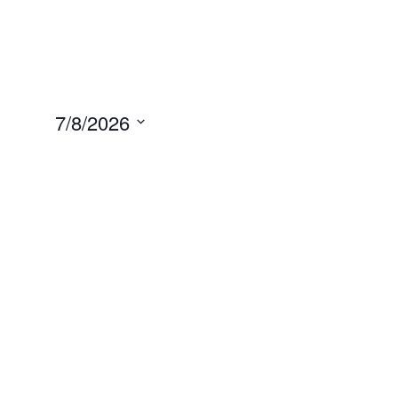
7/8/2026
Selecione
a
data.