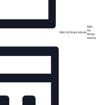
Não
há
Não há filmes futuros.
filmes
futuros.