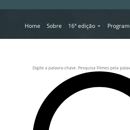
Home
Sobre
16ª edição
Program
Pesquisa
Procurar
e
Digite a palavra-chave. Pesquisa Filmes pela pala
eventos
navegação
de
visuais
de
Filmes