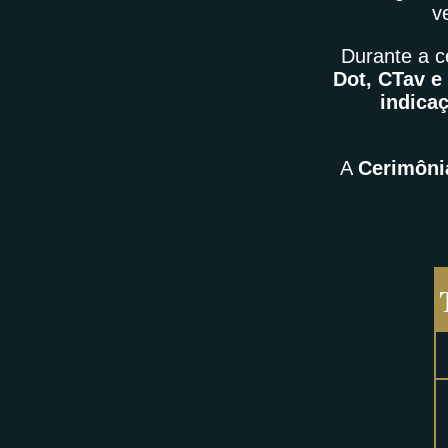
v
Durante a 
Dot, CTav e
indica
A
Cerimôni