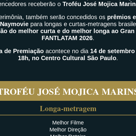
encedores receberão o
Troféu José Mojica Marin
cerimônia, também serão concedidos os
prêmios e
 Naymovie
para longas e curtas-metragens brasile
ção do melhor curta e do melhor longa ao Gran
FANTLATAM 2026
.
a de Premiação
acontece no dia
14 de setembro 
18h, no Centro Cultural São Paulo
.
TROFÉU JOSÉ MOJICA MARIN
Longa-metragem
Melhor Filme
Melhor Direção