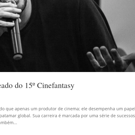
eado do 15º Cinefantasy
is do que apenas um produtor de cinema; ele desempenha um pape
 patamar global. Sua carreira é marcada por uma série de sucesso
ambém...