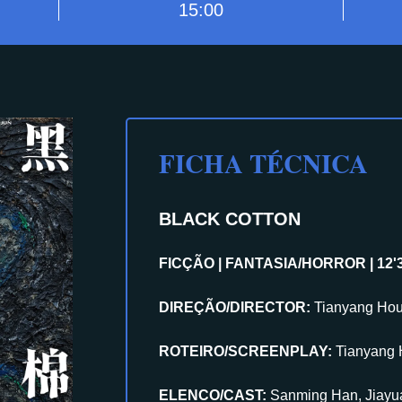
15:00
FICHA TÉCNICA
BLACK COTTON
FICÇÃO | FANTASIA/HORROR | 12'36
DIREÇÃO/DIRECTOR:
Tianyang Ho
ROTEIRO/SCREENPLAY:
Tianyang
ELENCO/CAST:
Sanming Han, Jiayu