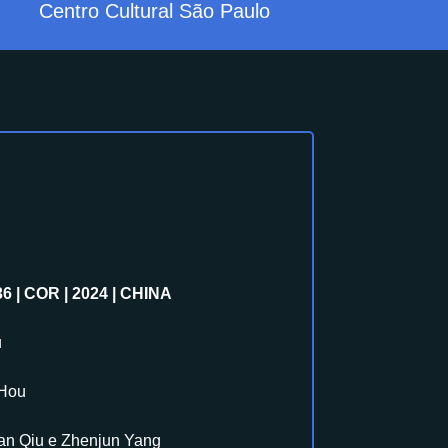
Centro Cultural São Paulo
 | COR | 2024 | CHINA
u
 Hou
an Qiu e Zhenjun Yang