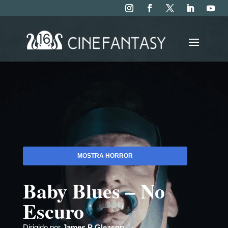
MOSTRA HORROR
Baby Blues – No
Escuro
Dirigido por
James P Gleason