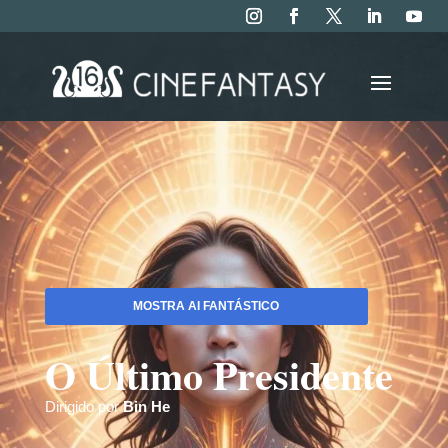
MOSTRA AI FANTÁSTICO
O Último Presidente
Dirigido por
Bin He