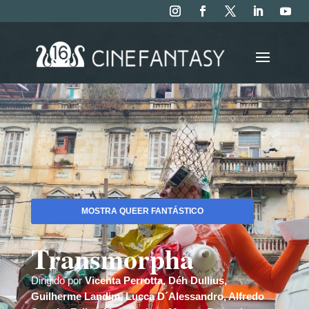
MOSTRA QUEER FANTÁSTICO
Transmorpha
Dirigido por
Vicenta Perrotta, Déh Dullius,
Guilherme Landim, Lucca D´Alessandro, Alfredo