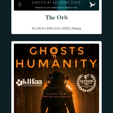
The Orb
AI | Sci-Fi | 8'45 | Cor | 2025 | França